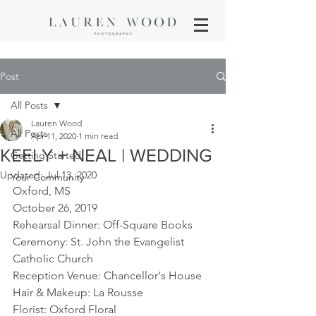
Post
All Posts
Lauren Wood
All Posts
Apr 11, 2020
1 min read
KEELY + NEAL | WEDDING
Getting Started
Updated:
Jul 13, 2020
Your Community
Oxford, MS
October 26, 2019
Rehearsal Dinner: Off-Square Books
Ceremony: St. John the Evangelist 
Catholic Church
Reception Venue: Chancellor's House
Hair & Makeup: La Rousse
Florist: Oxford Floral