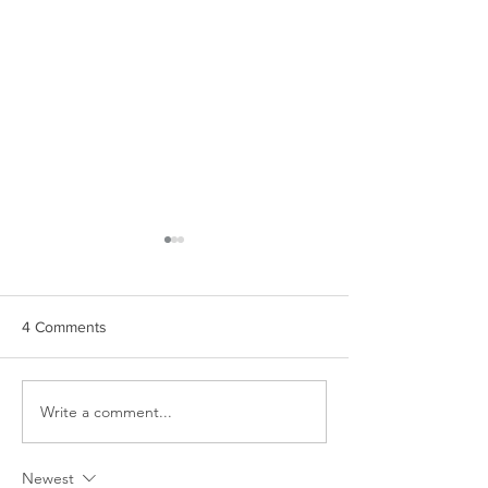
4 Comments
Write a comment...
JULIA+NATE | CORNMAN
SHELLEY+SAM 
FARMS WEDDING
RAPIDS WEDDI
Newest